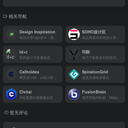
相关导航
Design Inspiration
SOHO设计区
每日分享logo设计，插图艺术，网站展示，名片，照片和图案
高品质室内空间设计资讯及设计服务共享平台
id+c
印际
室内设计与装修杂志
致力于新鲜及时的室内设计资讯传播和全球优质设计出品推广
Calltoidea
SpirationGrid
网页设计师，ui设计师灵感神器，里面有各种各样分类好等模版
创意灵感收录集合
Civitai
FusionBrain
AI绘图爱好者聚集社区
俄罗斯版AI绘画，Midjourney平替。
暂无评论