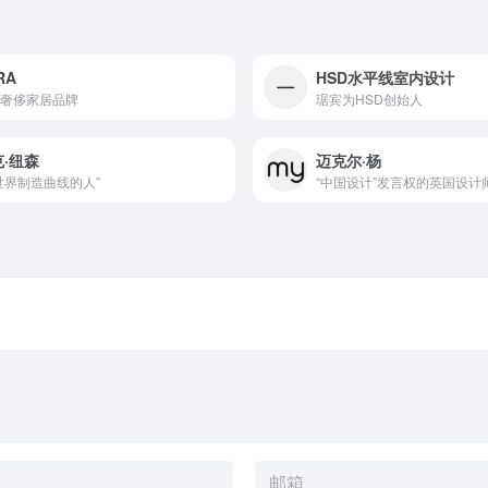
RA
HSD水平线室内设计
奢侈家居品牌
琚宾为HSD创始人
·纽森
迈克尔·杨
世界制造曲线的人”
“中国设计”发言权的英国设计