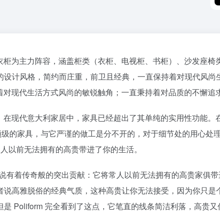
产品以衣柜为主力阵容，涵盖柜类（衣柜、电视柜、书柜）、沙发座椅类、
的设计风格，简约而庄重，前卫且经典，一直保持着对现代风尚
直保持着对现代生活方式风尚的敏锐触角；一直秉持着对品质的不懈追
合作。在现代意大利家居中，家具已经超出了其单纯的实用性功能。在设
为世界顶级的家具，与它严谨的做工是分不开的，对于细节处的用心
种常人以前无法拥有的高贵带进了你的生活。
俱设计可以说有着传奇般的突出贡献：它将常人以前无法拥有的高贵家
者说高雅脱俗的经典气质，这种高贵让你无法接受，因为你只是
 Poliform 完全看到了这点，它笔直的线条简洁利落，高