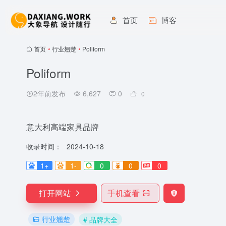
首页
博客
首页
•
行业翘楚
•
Poliform
Poliform
2年前发布
6,627
0
0
意大利高端家具品牌
收录时间：
2024-10-18
1+
1-
0
0
0
打开网站
手机查看
行业翘楚
# 品牌大全