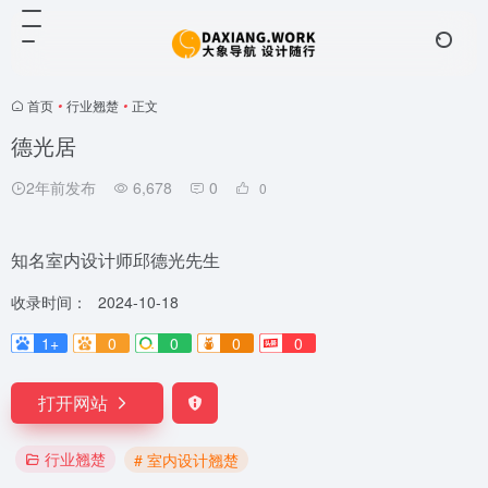
首页
•
行业翘楚
•
正文
德光居
2年前发布
6,678
0
0
知名室内设计师邱德光先生
收录时间：
2024-10-18
1+
0
0
0
0
打开网站
行业翘楚
# 室内设计翘楚