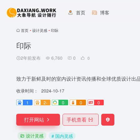
首页
博客
首页
•
设计灵感
•
印际
印际
2年前发布
6,760
0
0
致力于新鲜及时的室内设计资讯传播和全球优质设计出
收录时间：
2024-10-17
1
2-
0
0
0
打开网站
手机查看
设计灵感
# 国内灵感