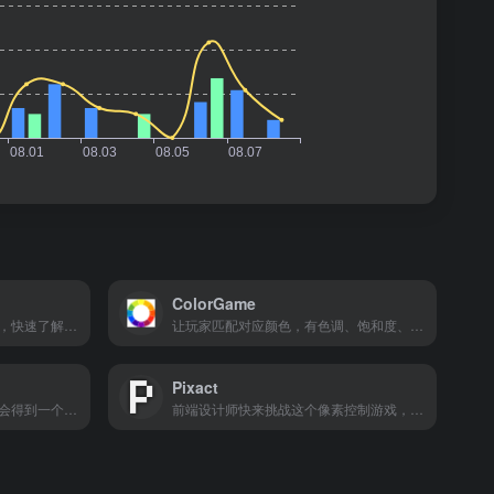
ColorGame
可训练你的钢笔工具的熟练度，快速了解钢笔工具。
让玩家匹配对应颜色，有色调、饱和度、互补色、三色、四色等常见的配色测试。
Pixact
锻炼字体排版的能力，每次都会得到一个分数。
前端设计师快来挑战这个像素控制游戏，看看你对 px 的肉眼控制力。