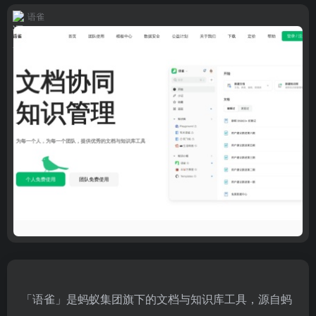
语雀
「语雀」是蚂蚁集团旗下的文档与知识库工具，源自蚂