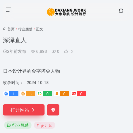
首页
•
行业翘楚
•
正文
深泽直人
2年前发布
6,698
0
0
日本设计界的金字塔尖人物
收录时间：
2024-10-18
1
1-
0
0
0
打开网站
行业翘楚
# 设计师