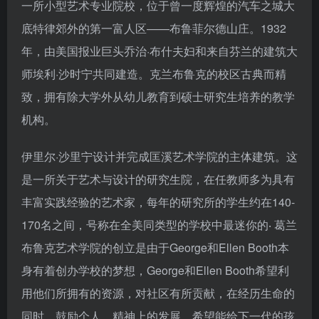
一所小型艺术专业院校，位于曾一度辉煌的汽车之城大
底特律郊外的第一富人区——布鲁菲尔德山庄。1932
年，由美国报业巨头乔治·布什夫妇和来自芬兰的建筑大
师埃利·沙时宁共同建造。克兰布鲁克的校区古典而精
致，拥有除大学外从幼儿教育到硕士研究生培养的教学
机构。
伊里尔·沙里宁设计并完成匡溪艺术学院的主体建筑。这
是一所关于艺术与设计的研究生院，在任教师多为具有
丰富实践经验的艺术家，每年的研究所的学生约在140-
170名之间，号称在全美同类型的学校中最迷你的‧ 葛兰
布鲁克艺术学院的创立是由于George和Ellen Booth本
身有着创办学校的梦想，George和Ellen Booth希望利
用他们所拥有的资源，对社区有所贡献，在经历生命的
同时，鼓励个人、精神上的发展，希望能给下一代的孩