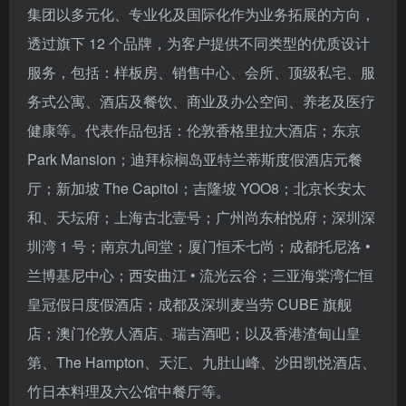
集团以多元化、专业化及国际化作为业务拓展的方向，
透过旗下 12 个品牌，为客户提供不同类型的优质设计
服务，包括：样板房、销售中心、会所、顶级私宅、服
务式公寓、酒店及餐饮、商业及办公空间、养老及医疗
健康等。代表作品包括：伦敦香格里拉大酒店；东京
Park Mansion；迪拜棕榈岛亚特兰蒂斯度假酒店元餐
厅；新加坡 The Capitol；吉隆坡 YOO8；北京长安太
和、天坛府；上海古北壹号；广州尚东柏悦府；深圳深
圳湾 1 号；南京九间堂；厦门恒禾七尚；成都托尼洛 •
兰博基尼中心；西安曲江 • 流光云谷；三亚海棠湾仁恒
皇冠假日度假酒店；成都及深圳麦当劳 CUBE 旗舰
店；澳门伦敦人酒店、瑞吉酒吧；以及香港渣甸山皇
第、The Hampton、天汇、九肚山峰、沙田凯悦酒店、
竹日本料理及六公馆中餐厅等。