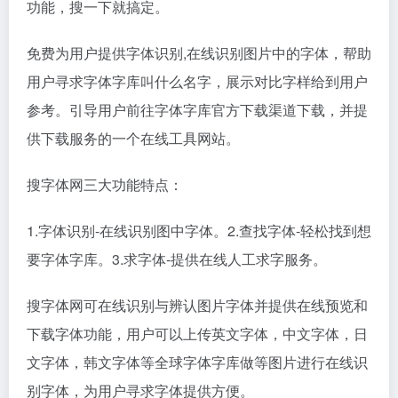
功能，搜一下就搞定。
免费为用户提供字体识别,在线识别图片中的字体，帮助
用户寻求字体字库叫什么名字，展示对比字样给到用户
参考。引导用户前往字体字库官方下载渠道下载，并提
供下载服务的一个在线工具网站。
搜字体网三大功能特点：
1.字体识别-在线识别图中字体。2.查找字体-轻松找到想
要字体字库。3.求字体-提供在线人工求字服务。
搜字体网可在线识别与辨认图片字体并提供在线预览和
下载字体功能，用户可以上传英文字体，中文字体，日
文字体，韩文字体等全球字体字库做等图片进行在线识
别字体，为用户寻求字体提供方便。