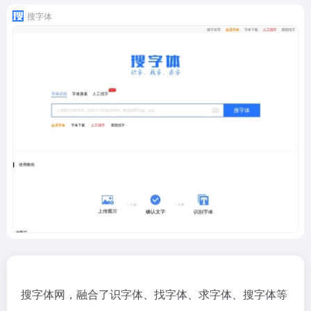
搜字体
搜字体网，融合了识字体、找字体、求字体、搜字体等