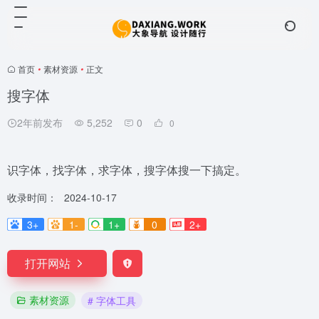
首页
•
素材资源
•
正文
搜字体
2年前发布
5,252
0
0
识字体，找字体，求字体，搜字体搜一下搞定。
收录时间：
2024-10-17
3+
1-
1+
0
2+
打开网站
素材资源
# 字体工具