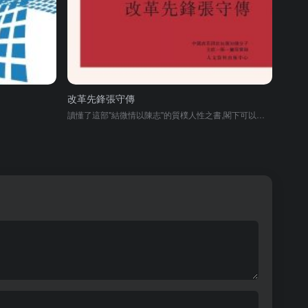
改革先鋒張守傳
讀懂了這部"結微情以陳志"的質樸人性之書,閣下可以領悟改革時代官場的周秦生存結構,應對種種自在自爲的人生游戲规則和潜規則,笑看因禍得福的柳暗花明。