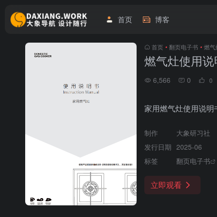
首页
博客
首页
•
翻页电子书
•
燃气
燃气灶使用说
6,566
0
0
家用燃气灶使用说明
制作
大象研习社
发行日期
2025-06
标签
翻页电子书
立即观看