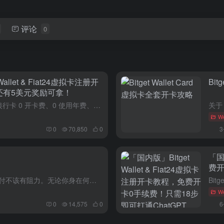
评论
0
llet & Fiat24虚拟卡注册开
Bit
还有5美元奖励可拿！
Bitget Wallet Card & Fiat24 虚拟银行卡 0 开卡费、0 使用年费、0 消费手续费，用户在全球范围内使用美元（USD）、欧元（EUR）、瑞士法郎（CHF）、人民币（R...
W
0
70,850
0
「国
费开
Ap
在 Bitget Wallet，我们相信加密支付不该有阻力。无论你身在何处，都应该能像使用现金一样，用加密资产自由消费。 这就是我们推出「0 手续费」机制的初衷 —— 希望让用户在日常消费中真正感受到...
W
0
14,575
0