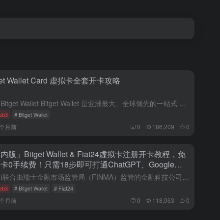
get Wallet Card 虚拟卡全套开卡攻略
关于 Bitget Wallet Bitget Wallet 是亚洲最大、全球领先的一站式 Web3 钱包，服务全球超8,000万用户，支持助记词、MPC、AA 等多种钱包形态，覆盖 130+ 公链与...
eb3
# Bitget Wallet
3个月前
0
186,209
0
内版」Bitget Wallet & Fiat24虚拟卡注册开卡教程，免
卡0手续费！只需18步即可打通ChatGPT、Google、
ple、Azure、微信、支付宝 、淘宝、京东！
Bitget联合由瑞士金融市场监管局（FINMA）监管的金融科技公司 Fiat24， 正式推出 Bitget Wallet Card。 这是一张基于多币种瑞士银行账户的万事达借记卡，支持人民币充值和消...
eb3
# Bitget Wallet
# Fiat24
6个月前
0
118,063
0