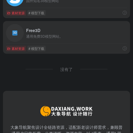
国外知名3d模型网站
素材资源
# 模型下载
Free3D
通用免费3D模型网站。
素材资源
# 模型下载
没有了
大象导航聚焦设计全链路资源，适配新老设计师需求，兼顾普