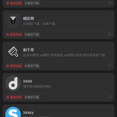
素材资源
# 模型下载
模匠网
3D模型下载、贴图下载
素材资源
# 模型下载
刷子库
提供3d模型,su模型,材质贴图,cad图纸,软件/插件等素材下载
素材资源
# 模型下载
3ddd
俄罗斯顶级模型网站
素材资源
# 模型下载
3dsky