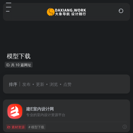
模型下载
共 10 篇网址
排序
发布
更新
浏览
点赞
建E室内设计网
专业的室内设计资源平台
素材资源
# 模型下载