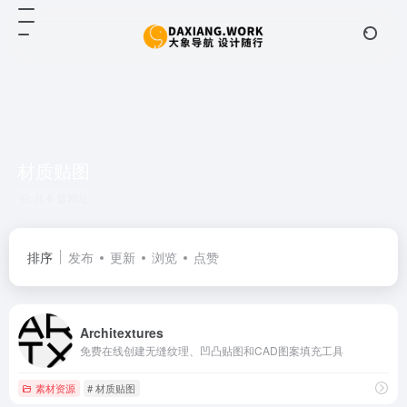
材质贴图
共 6 篇网址
排序
发布
更新
浏览
点赞
Architextures
免费在线创建无缝纹理、凹凸贴图和CAD图案填充工具
素材资源
# 材质贴图