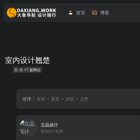
首页
博客
室内设计翘楚
共 17 篇网址
排序
发布
更新
浏览
点赞
立品设计
新锐设计机构